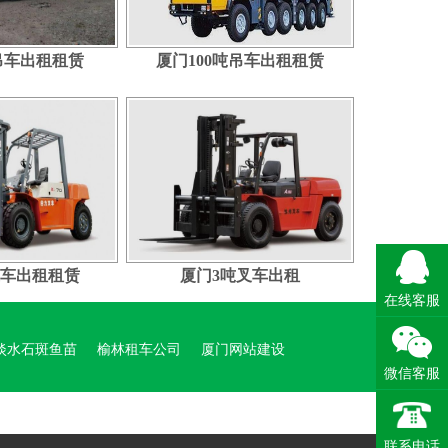
吊车出租租赁
厦门100吨吊车出租租赁
叉车出租租赁
厦门3吨叉车出租
在线客服
淡水石斑鱼苗
榆林租车公司
厦门网站建设
微信客服
租赁电话
平阴玫瑰苗
聊城开锁
六盘水烟酒回收
联系电话