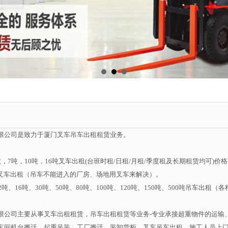
限公司是致力于厦门叉车吊车出租租赁业务。
，7吨，10吨，16吨叉车出租(台班时租/日租/月租/季度租及长期租赁均可)价
6吨叉车出租（吊车不能进入的厂房、场地用叉车来解决）。
吨、16吨、30吨、50吨、80吨、100吨、120吨、150吨、500吨吊车出租
限公司主要从事叉车出租租赁，吊车出租租赁等业务-专业承接超重物件的运输
车间机台搬迁、起重吊装、工厂搬迁、装卸货柜、叉车吊车出租、施工人员上