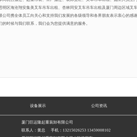
思明区海沧翔安集美叉车吊车出租、杏林同安叉车吊车出租及厦门周边区域叉
限公司携全体员工向关心和支持我们发展的各级领导和各界朋友表示衷心的感
们的时候与我们联系，我们会为您提供满意的服务。
设备展示
公司资讯
厦门巨运隆起重装卸有限公司
联系人：黄总 手机：13215026253 13459008102